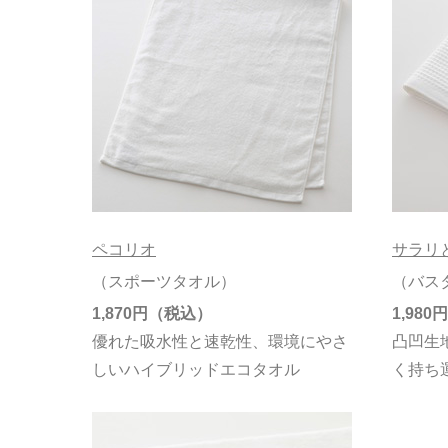
ペコリオ
サラリ
（スポーツタオル）
（バス
1,870円
1,980円
優れた吸水性と速乾性、環境にやさ
凸凹生
しいハイブリッドエコタオル
く持ち