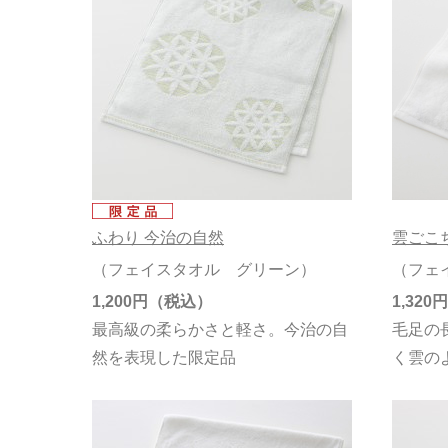
ふわり 今治の自然
雲ごこ
（フェイスタオル グリーン）
（フェ
1,200円
1,320円
最高級の柔らかさと軽さ。今治の自
毛足の
然を表現した限定品
く雲の