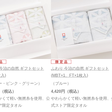
 今治の自然 ギフトセット
ふわり 今治の自然 ギフトセット
枚入)
(MBT×1、FT×1枚入)
ー・ピンク・グリーン）
（ブルー）
4,420円
かくて軽い無撚糸を使用、公
やわらかくて軽い無撚糸を使用、
ア限定タオル
式ストア限定タオル