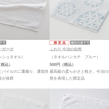
いガーゼ
ふわり 今治の自然
ッシュタオル）
（タオルハンカチ ブルー）
500円
とパイルの二重織り、通気性
最高級の柔らかさと軽さ。今治の
性が抜群
然を表現した限定品