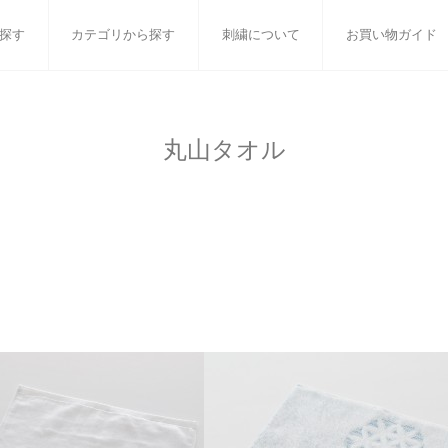
探す
カテゴリから探す
刺繍について
お買い物ガイド
ット
バスタオル
白いタオルのギフトセット
フェイスタオル
ウォ
丸山タオル
ベビーグッズ
小さなお返し・お餞別
マフラー
衣類
タオル雑貨
刺繍
書籍