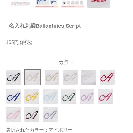
今治タオルについて
名入れ刺繍Ballantines Script
当サイトについて
会員サービス
165円
店舗リスト
カラー
ヘルプ
規約
大量購入・法人向けの購入の方は
お問い合わせ
選択されたカラー：アイボリー