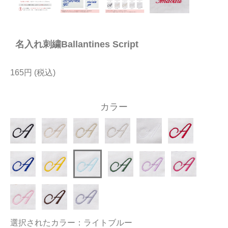
今治タオルについて
名入れ刺繍Ballantines Script
当サイトについて
会員サービス
165円
店舗リスト
カラー
ヘルプ
規約
大量購入・法人向けの購入の方は
お問い合わせ
選択されたカラー：ライトブルー