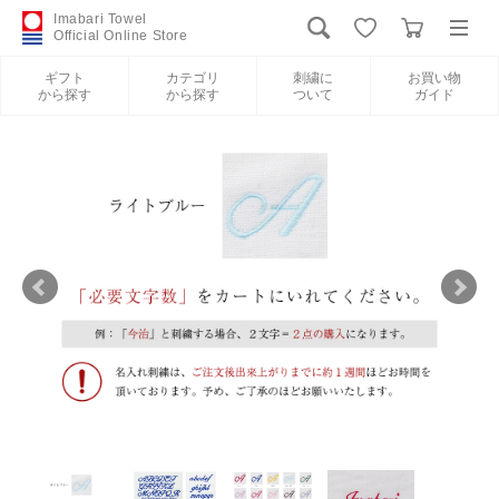
Imabari Towel
Official Online Store
ギフト
カテゴリ
刺繍に
お買い物
から探す
から探す
ついて
ガイド
ログイン
新規会員登録
ギフトから探す
カテゴリから探す
刺繍について
お買い物ガイド
International Shipping