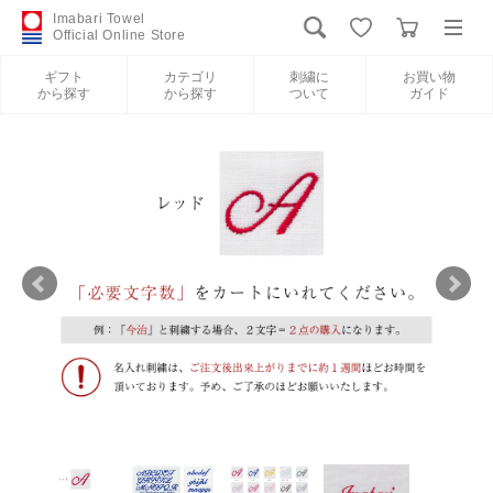
Imabari Towel
Official Online Store
ギフト
カテゴリ
刺繍に
お買い物
から探す
から探す
ついて
ガイド
ログイン
新規会員登録
ギフトから探す
カテゴリから探す
刺繍について
お買い物ガイド
International Shipping