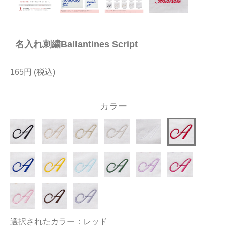
今治タオルについて
名入れ刺繍Ballantines Script
当サイトについて
会員サービス
165円
店舗リスト
カラー
ヘルプ
規約
大量購入・法人向けの購入の方は
お問い合わせ
選択されたカラー：レッド