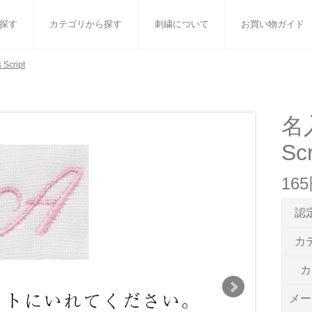
探す
カテゴリから探す
刺繍について
お買い物ガイド
Script
ット
バスタオル
白いタオルのギフトセット
フェイスタオル
ウォ
ベビーグッズ
小さなお返し・お餞別
マフラー
衣類
名入
Scr
タオル雑貨
刺繍
書籍
16
認
カ
カ
メー