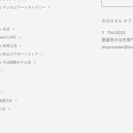
ル デジタルアートギャラリー
ト
今治タオル オ
ル 本店
〒 794-0033
towel CAFE
愛媛県今治市東門町
ル 南青山店
shopmaster@ima
ル 松山エアポートストア
ル 今治国際ホテル店
保護方針
引法