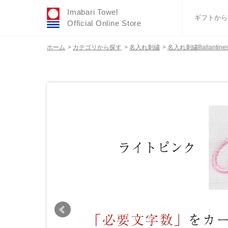
Imabari Towel
ギフトから
Official Online Store
ホーム
>
カテゴリから探す
>
名入れ刺繍
>
名入れ刺繍Ballantines 
おすすめギフトセ
ふわりシリーズ
ウェディング
タオルハンカチ
バスグッズ