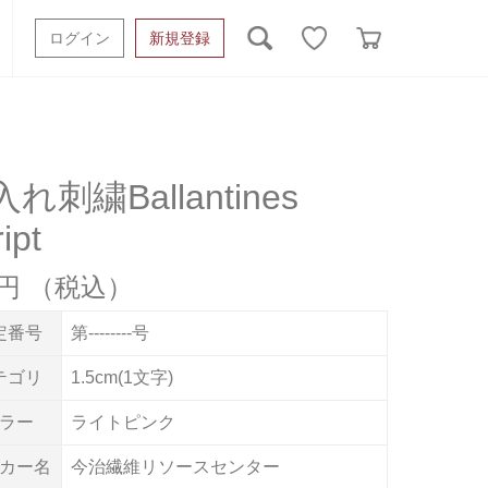
ログイン
新規登録
ッシュタオル
ベビーギフト
スポーツタオル
オーガニック
タオルケット類
れ刺繍Ballantines
ipt
ギフトボックスその他
5円
定番号
第--------号
テゴリ
1.5cm(1文字)
ラー
ライトピンク
カー名
今治繊維リソースセンター