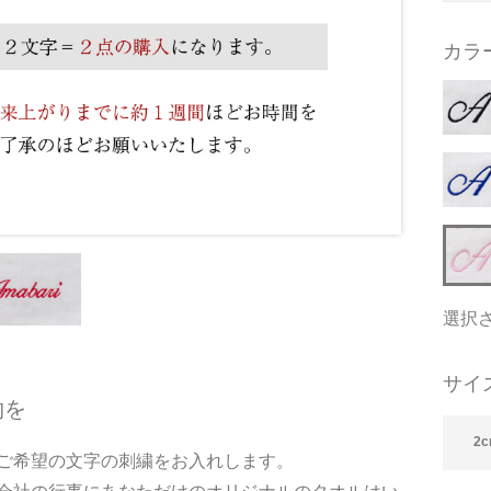
カラ
選択
サイ
物を
2c
ご希望の文字の刺繍をお入れします。