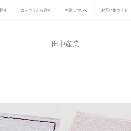
探す
カテゴリから探す
刺繍について
お買い物ガイド
ット
バスタオル
白いタオルのギフトセット
フェイスタオル
ウォ
田中産業
ベビーグッズ
小さなお返し・お餞別
マフラー
衣類
タオル雑貨
刺繍
書籍