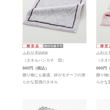
ふわり Kizuna
ふわり K
（タオルハンカチ 団）
（タオ
660円
660円
贈り物にも最適。絆がモチーフの滑
贈り物
らかな質感のタオル
らかな