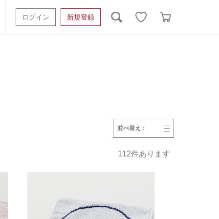
ログイン
新規登録
ッシュタオル
ベビーギフト
スポーツタオル
オーガニック
タオルケット類
ギフトボックスその他
並べ替え：
発売日
価格(安い順)
価格(高い順)
112
件あります