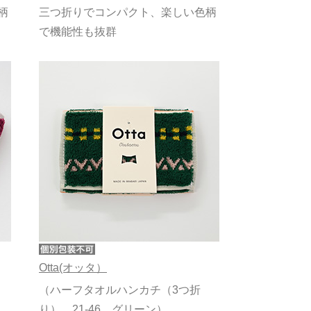
柄
三つ折りでコンパクト、楽しい色柄
で機能性も抜群
Otta(オッタ）
（ハーフタオルハンカチ（3つ折
り） 21-46 グリーン）