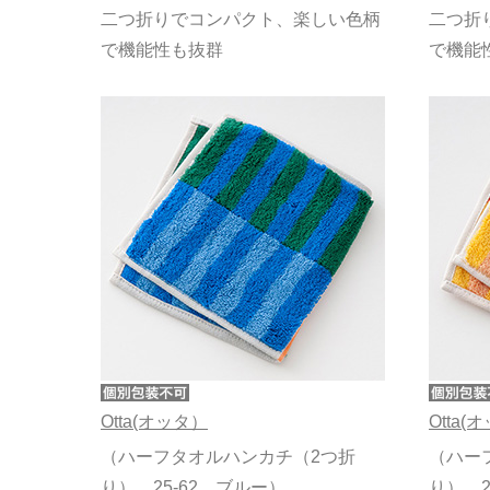
二つ折りでコンパクト、楽しい色柄
二つ折
で機能性も抜群
で機能
Otta(オッタ）
Otta(
（ハーフタオルハンカチ（2つ折
（ハー
り） 25-62 ブルー）
り） 2