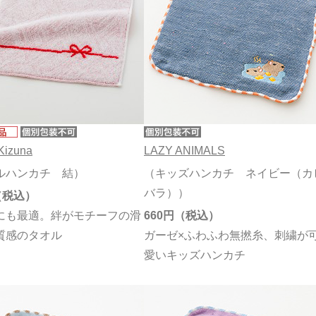
izuna
LAZY ANIMALS
ルハンカチ 結）
（キッズハンカチ ネイビー（カ
バラ））
にも最適。絆がモチーフの滑
660円
質感のタオル
ガーゼ×ふわふわ無撚糸、刺繍が
愛いキッズハンカチ