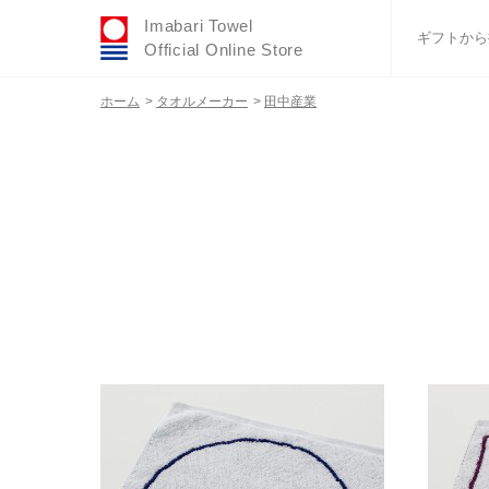
Imabari Towel
ギフトから
Official Online Store
ホーム
>
タオルメーカー
>
田中産業
おすすめギフトセ
ふわりシリーズ
ウェディング
タオルハンカチ
バスグッズ