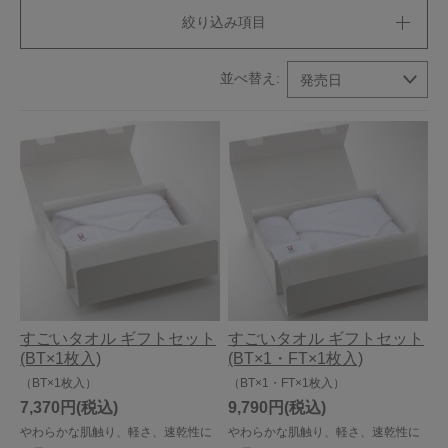
絞り込み項目
今治タオルについて
当サイトについて
会員サービス
店舗リスト
ヘルプ
規約
大量購入・法人向けの購入の方は
すごいタオル ギフトセット
すごいタオル ギフトセット
お問い合わせ
(BT×1枚入)
(BT×1・FT×1枚入)
（BT×1枚入）
（BT×1・FT×1枚入）
7,370円
9,790円
やわらかな肌触り、軽さ、速乾性に
やわらかな肌触り、軽さ、速乾性に