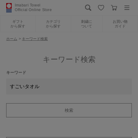
Imabari Towel
Official Online Store
ギフト
カテゴリ
刺繍に
お買い物
から探す
から探す
ついて
ガイド
ログイン
新規会員登録
ホーム
>
キーワード検索
ギフトから探す
キーワード検索
カテゴリから探す
キーワード
刺繍について
お買い物ガイド
International Shipping