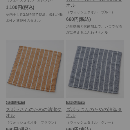
（フェイスタオル オレンジ）
オル
1,100円
（ウォッシュタオル ブルー）
室内干し約2.5時間で乾燥、優れた吸
660円
水性と速乾性のタオル
消臭効果と抗菌加工で、いつでも清
潔に使えるふんわりタオル
ズボラさんのための清潔タ
ズボラさんのための清潔タ
オル
オル
（ウォッシュタオル ブラウン）
（ウォッシュタオル グレー）
660円
660円