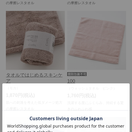
の摩擦レスタオル
の摩擦レスタオル
タオルではじめるスキンケ
ア
100
（モカ）
（ウォッシュタオル ピンク）
1,870円
1,760円
肌への刺激を考えた低ダメージ処方
洗濯する度にふくらみ、持続する驚
の摩擦レスタオル
きのふわふわ感