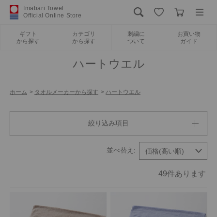
Imabari Towel
Official Online Store
ギフト
カテゴリ
刺繍に
お買い物
から探す
から探す
ついて
ガイド
ログイン
新規会員登録
ハートウエル
ギフトから探す
ホーム
>
タオルメーカーから探す
>
ハートウエル
カテゴリから探す
絞り込み項目
刺繍について
お買い物ガイド
49
件あります
International Shipping