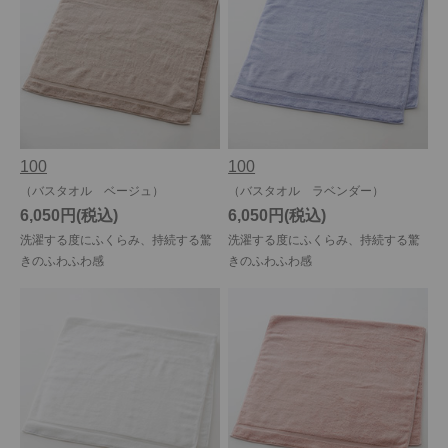
今治タオルについて
当サイトについて
会員サービス
100
100
店舗リスト
（バスタオル ベージュ）
（バスタオル ラベンダー）
ヘルプ
6,050円
6,050円
洗濯する度にふくらみ、持続する驚
洗濯する度にふくらみ、持続する驚
規約
きのふわふわ感
きのふわふわ感
大量購入・法人向けの購入の方は
お問い合わせ