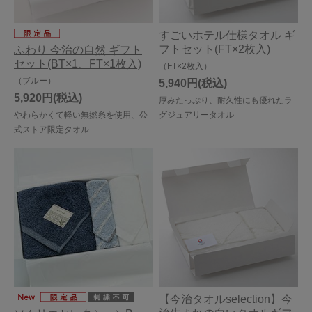
すごいホテル仕様タオル ギ
フトセット(FT×2枚入)
ふわり 今治の自然 ギフト
セット(BT×1、FT×1枚入)
（FT×2枚入）
（ブルー）
5,940円
5,920円
厚みたっぷり、耐久性にも優れたラ
やわらかくて軽い無撚糸を使用、公
グジュアリータオル
式ストア限定タオル
【今治タオルselection】今