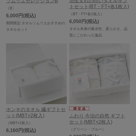
治生まれの白いタオルギフ
ソムリエセレクションB
トセット(BT・FT×各1枚入)
（B）
（BT・FT×各1枚入）
6,000円
6,050円
期間限定 タオルソムリエおすすめの
タオル本来の吸水性、柔らかさ、品
タオルセット
質にこだわった逸品
ホンキのタオル 繊ギフトセ
ット(MBT×2枚入)
ふわり 今治の自然 ギフト
セット(MBT×2枚入)
（MBT×2枚入）
（グリーン・ブルー）
6,160円