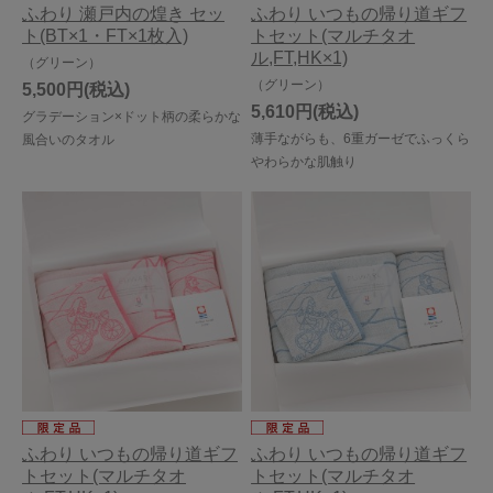
ふわり 瀬戸内の煌き セッ
ふわり いつもの帰り道ギフ
ト(BT×1・FT×1枚入)
トセット(マルチタオ
ル,FT,HK×1)
（グリーン）
（グリーン）
5,500円
5,610円
グラデーション×ドット柄の柔らかな
薄手ながらも、6重ガーゼでふっくら
風合いのタオル
やわらかな肌触り
ふわり いつもの帰り道ギフ
ふわり いつもの帰り道ギフ
トセット(マルチタオ
トセット(マルチタオ