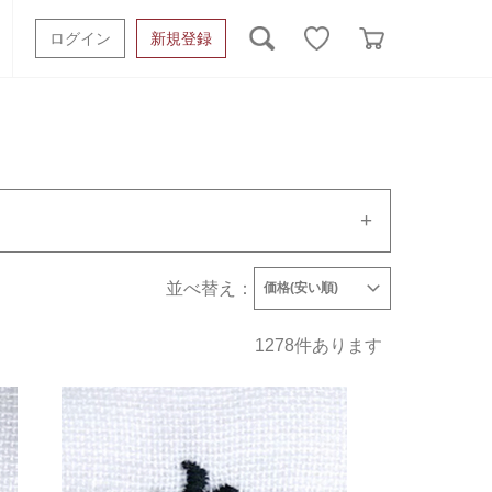
ログイン
新規登録
ッシュタオル
ベビーギフト
スポーツタオル
オーガニック
タオルケット類
ギフトボックスその他
並べ替え：
価格(安い順)
発売日
価格(安い順)
価格(高い順)
1278
件あります