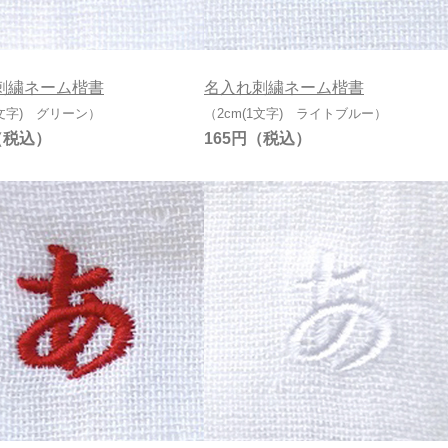
刺繍ネーム楷書
名入れ刺繍ネーム楷書
1文字) グリーン）
（2cm(1文字) ライトブルー）
165円