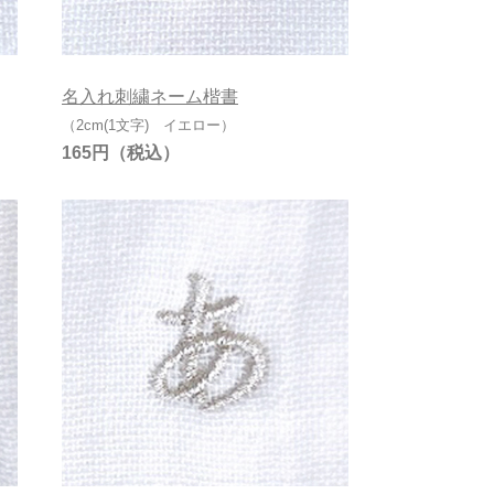
名入れ刺繍ネーム楷書
（2cm(1文字) イエロー）
165円