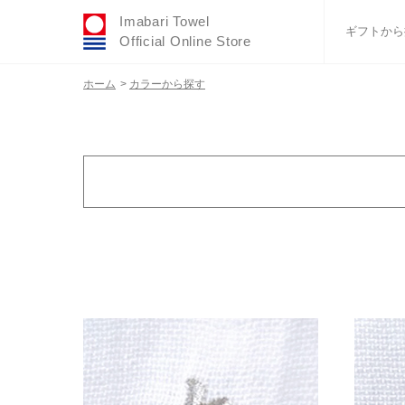
Imabari Towel
ギフトから
Official Online Store
ホーム
>
カラーから探す
おすすめギフトセ
ふわりシリーズ
ウェディング
タオルハンカチ
バスグッズ
在庫有無
在庫あり
カテゴリ