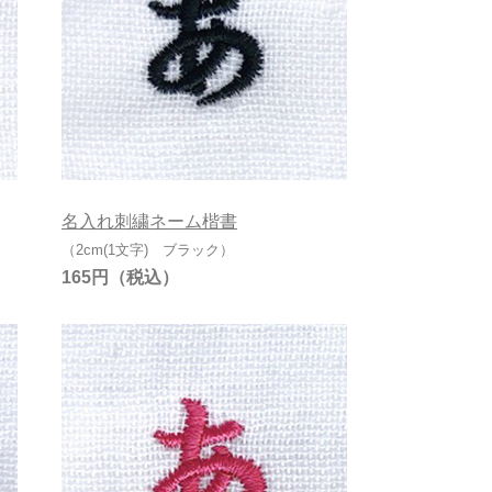
名入れ刺繍ネーム楷書
（2cm(1文字) ブラック）
165円