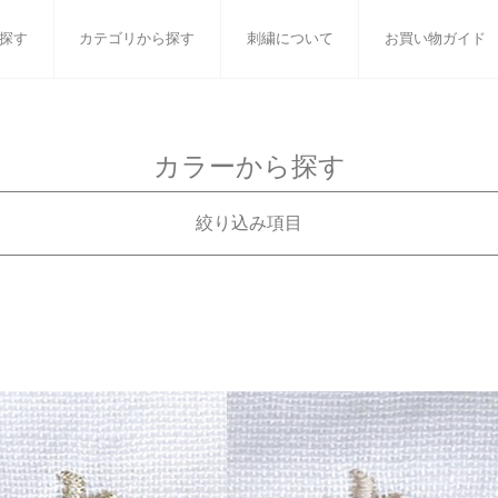
探す
カテゴリから探す
刺繍について
お買い物ガイド
ット
バスタオル
白いタオルのギフトセット
フェイスタオル
ウォ
カラーから探す
ベビーグッズ
小さなお返し・お餞別
マフラー
衣類
絞り込み項目
タオル雑貨
刺繍
書籍