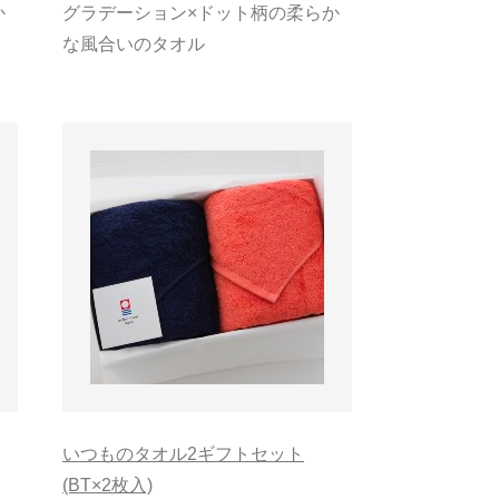
か
グラデーション×ドット柄の柔らか
な風合いのタオル
いつものタオル2ギフトセット
(BT×2枚入)