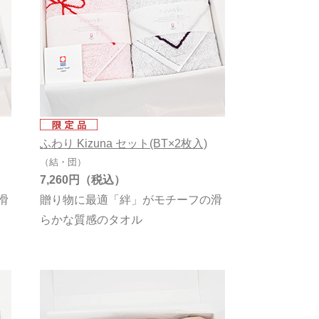
田中産業
藤高
正岡タオル
丸山タオル
村上パイル
ふわり Kizuna セット(BT×2枚入)
吉井タオル
（結・団）
杉野綿業
7,260円
滑
贈り物に最適「絆」がモチーフの滑
らかな質感のタオル