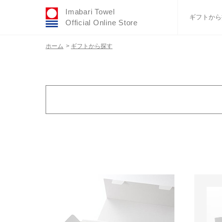
Imabari Towel
ギフトから
Official Online Store
ホーム
>
ギフトから探す
おすすめギフトセ
ふわりシリーズ
ウェディング
タオルハンカチ
バスグッズ
カラー
金額で絞り込む
ホワイト
2,000円～2,9
ブラック
3,000円～3,9
グレー
4,000円～4,9
ブラウン
5,000円～5,9
ベージュ
6,000円～6,9