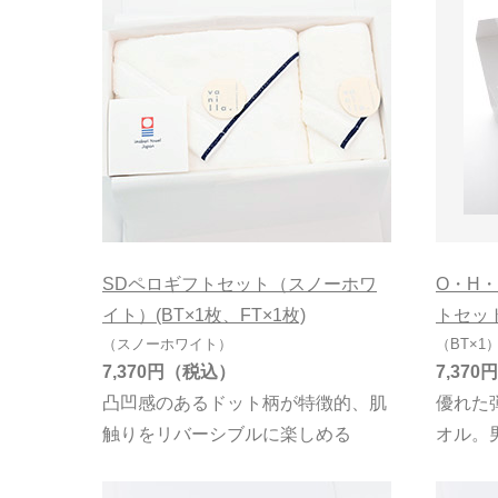
SDペロギフトセット（スノーホワ
O・H・
イト）(BT×1枚、FT×1枚)
トセット
（スノーホワイト）
（BT×1
7,370円
7,370円
凸凹感のあるドット柄が特徴的、肌
優れた
触りをリバーシブルに楽しめる
オル。