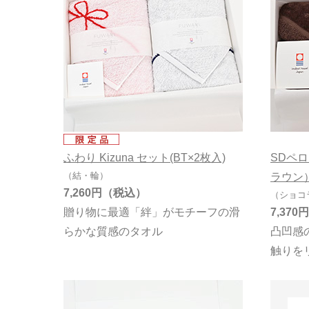
ワッフル
シャーリング
無撚糸
オーガニック
ふわり Kizuna セット(BT×2枚入)
SDペ
（結・輪）
ラウン）
7,260円
（ショコ
贈り物に最適「絆」がモチーフの滑
7,370円
らかな質感のタオル
凸凹感
触りを