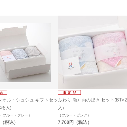
タオル・シュシュ ギフトセッ
ふわり 瀬戸内の煌き セット(BT×
3枚入)
入)
・ブルー・グレー）
（ブルー・ピンク）
7,700円