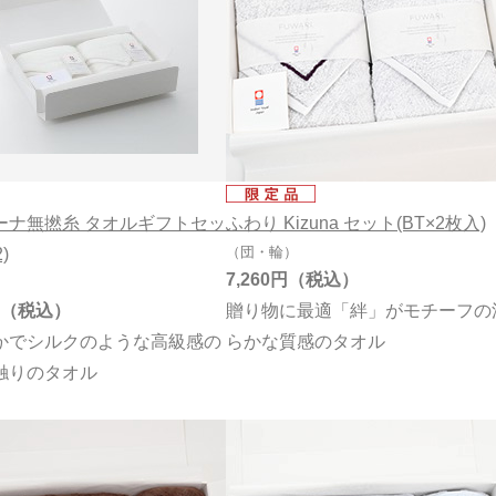
99円
99円
99円
ーナ無撚糸 タオルギフトセッ
ふわり Kizuna セット(BT×2枚入)
（団・輪）
)
7,260円
）
贈り物に最適「絆」がモチーフの
かでシルクのような高級感の
らかな質感のタオル
触りのタオル