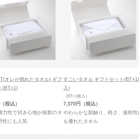
T(オレが惚れたタオル) ギフ
すごいタオル ギフトセット(BT×1
(BT×1)
入)
）
（BT×1枚入）
7,370円
弾力性で拭き心地が抜群のタ
やわらかな肌触り、軽さ、速乾性
男性にも人気
も優れたタオル