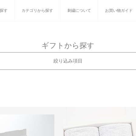
探す
カテゴリから探す
刺繍について
お買い物ガイド
ット
バスタオル
白いタオルのギフトセット
フェイスタオル
ウォ
ギフトから探す
ベビーグッズ
小さなお返し・お餞別
マフラー
衣類
絞り込み項目
タオル雑貨
刺繍
書籍
ギフトで絞り込む
刺繍対応商品
99円
おすすめギフトセット
刺繍対応
99円
白いタオルのギフトセット
99円
ベビーギフト
99円
ウェディング
99円
オーガニック