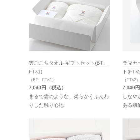
ネイビー
7,000円～7,9
その他カラー無地
8,000円～8,9
柄物
9,000円～9,9
10,000円以上
雲ごこちタオル ギフトセット(BT、
ラマヤ
FT×1)
ト(FT×2
（BT、FT×1）
（FT×2
7,040円
7,040円
まるで雲のような、柔らかくふんわ
しなや
タイプで絞り込む
在庫有無
りした触り心地
ある肌
パイル
在庫あり
ガーゼ
ジャガード