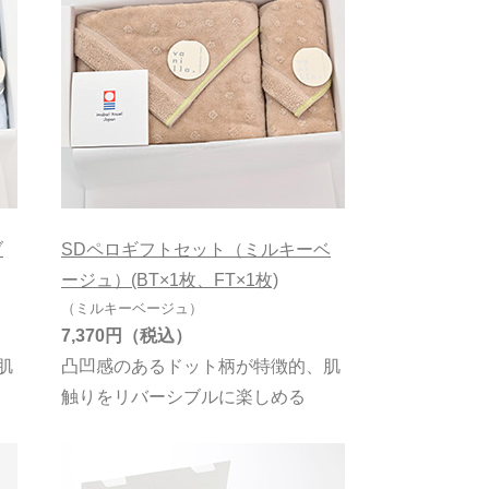
ブ
SDペロギフトセット（ミルキーベ
ージュ）(BT×1枚、FT×1枚)
（ミルキーベージュ）
7,370円
肌
凸凹感のあるドット柄が特徴的、肌
触りをリバーシブルに楽しめる