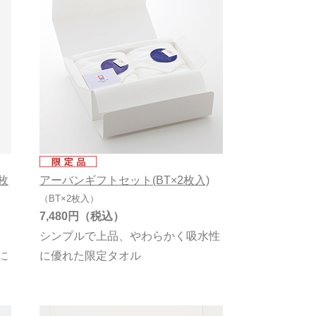
枚
アーバンギフトセット(BT×2枚入)
（BT×2枚入）
7,480円
シンプルで上品、やわらかく吸水性
に
に優れた限定タオル