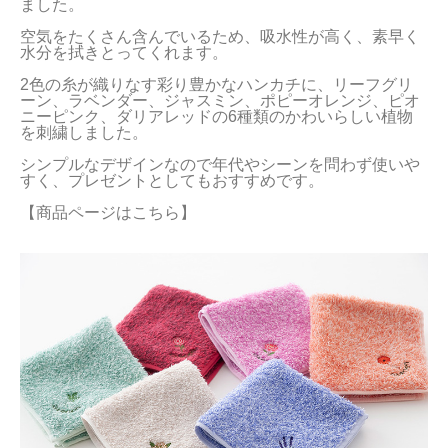
ました。

当サイトについて
空気をたくさん含んでいるため、吸水性が高く、素早く
水分を拭きとってくれます。

会員サービス
2色の糸が織りなす彩り豊かなハンカチに、リーフグリ
ーン、ラベンダー、ジャスミン、ポピーオレンジ、ピオ
店舗リスト
ニーピンク、ダリアレッドの6種類のかわいらしい植物
を刺繍しました。

ヘルプ
シンプルなデザインなので年代やシーンを問わず使いや
すく、プレゼントとしてもおすすめです。

規約
【商品ページはこちら】
大量購入・法人向けの購入の方は
お問い合わせ