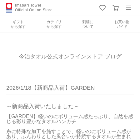
Imabari Towel
Official Online Store
ギフト
カテゴリ
刺繍に
お買い物
から探す
から探す
ついて
ガイド
ログイン
新規会員登録
ギフトから探す
今治タオル公式オンラインストア ブログ
カテゴリから探す
2026/1/18【新商品入荷】GARDEN
刺繍について
～新商品入荷いたしました～
お買い物ガイド
【GARDEN】軽いのにボリューム感たっぷり、自然を感
じる彩り豊かなタオルハンカチ

糸に特殊な加工を施すことで、軽いのにボリューム感が
あり、ふんわりとした風合いが持続するタオルが生まれ
今治タオルについて