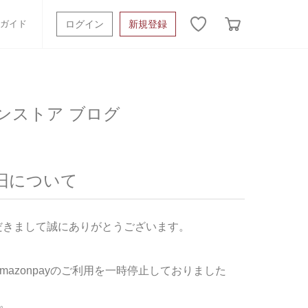
ガイド
ログイン
新規登録
ッシュタオル
ベビーギフト
スポーツタオル
ンストア ブログ
オーガニック
タオルケット類
ギフトボックスその他
の復旧について
だきまして誠にありがとうございます。
azonpayのご利用を一時停止しておりました
。