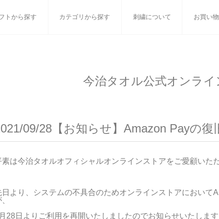
フトから探す
カテゴリから探す
刺繍について
お買い物
ット
バスタオル
白いタオルのギフトセット
フェイスタオル
ウォ
今治タオル公式オンライ
ベビーグッズ
小さなお返し・お餞別
マフラー
衣類
タオル雑貨
刺繍
書籍
2021/09/28【お知らせ】Amazon Pay
平素は今治タオルオフィシャルオンラインストアをご愛顧いた
先日より、システムの不具合のためオンラインストアにおいてAm
が、
9月28日よりご利用を再開いたしましたのでお知らせいたします