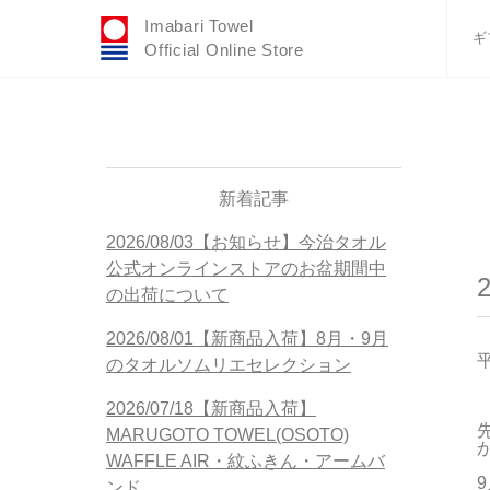
Imabari Towel
ギ
Official Online Store
おすすめギフトセ
ふわりシリーズ
ウェディング
タオルハンカチ
新着記事
バスグッズ
2026/08/03【お知らせ】今治タオル
公式オンラインストアのお盆期間中
の出荷について
2026/08/01【新商品入荷】8月・9月
のタオルソムリエセレクション
2026/07/18【新商品入荷】
MARUGOTO TOWEL(OSOTO)
WAFFLE AIR・紋ふきん・アームバ
ンド