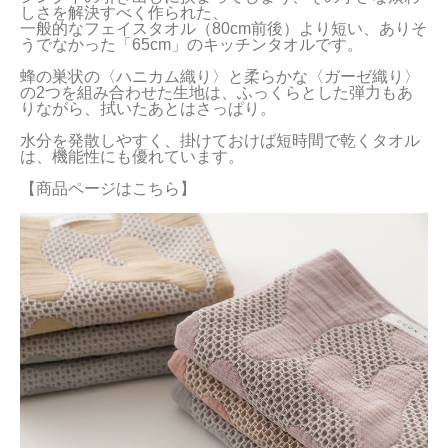
しさを解決すべく作られた、

一般的なフェイスタオル（80cm前後）より短い、ありそ
当サイトについて
うでなかった「65cm」のキッチンタオルです。

会員サービス
蜂の巣状の〈ハニカム織り〉と柔らかな〈ガーゼ織り〉
の2つを組み合わせた生地は、ふっくらとした弾力もあ
りながら、拭いたあとはさっぱり。

店舗リスト
水分を発散しやすく、掛けておけば短時間で乾くタオル
ヘルプ
は、機能性にも優れています。

【商品ページはこちら】
規約
大量購入・法人向けの購入の方は
お問い合わせ