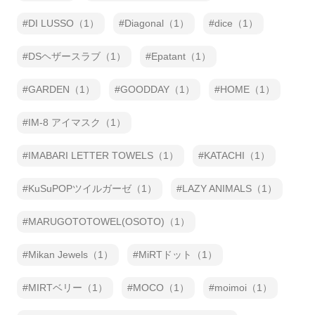
DI LUSSO（1）
Diagonal（1）
dice（1）
DSヘザースラブ（1）
Epatant（1）
GARDEN（1）
GOODDAY（1）
HOME（1）
IM-8 アイマスク（1）
IMABARI LETTER TOWELS（1）
KATACHI（1）
KuSuPOPツイルガーゼ（1）
LAZY ANIMALS（1）
MARUGOTOTOWEL(OSOTO)（1）
Mikan Jewels（1）
MiRTドット（1）
MIRTベリー（1）
MOCO（1）
moimoi（1）