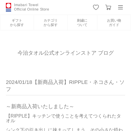
Imabari Towel
Official Online Store
ギフト
カテゴリ
刺繍に
お買い物
から探す
から探す
ついて
ガイド
ログイン
新規会員登録
ギフトから探す
今治タオル公式オンラインストア ブログ
カテゴリから探す
2024/01/18【新商品入荷】RIPPLE・ネコさん・ソ
刺繍について
フ
お買い物ガイド
～新商品入荷いたしました～
【RIPPLE】キッチンで使うことを考えてつくられたタ
オル

今治タオルについて
シンク下の引き出しに挟まってしまう、その小さな煩わ