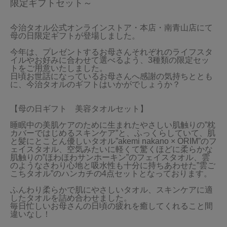
限定ギフトセット～
今治タオル公式オンラインストア・本店・南青山店にて
母の日限定ギフトが登場しました。

今年は、プレゼントするお母さんそれぞれのライフスタ
イルやお好みに合わせて選べるよう、3種類の限定セッ
トをご用意いたしました。

日頃お世話になっているお母さんへ感謝の気持ちととも
に、今治タオルのギフトはいかがでしょうか？

【母の日ギフト　美容タオルセット】

睡眠中の美肌ケアのために生まれたやさしい肌触りの”枕
カバーではじめるスキンケア”と、ふっくらしていて、肌
と髪にとことん優しいタオル”akemi nakano × ORIM”のフ
ェイスタオル、空気みたいに軽くて驚くほどに柔らかな
肌触りの”ほわほわサンホーキン”のフェイスタオル、雲
のようなさわり心地と吸水性も十分に持ちあわせた”雲ご
こちタオル”のハンカチの4点セットとなっております。

ふんわり柔らかで肌にやさしいタオル、スキンケアに適
したタオルを詰め合わせました。

毎日忙しいお母さんの日頃の疲れを癒してくれること間
違いなし！
