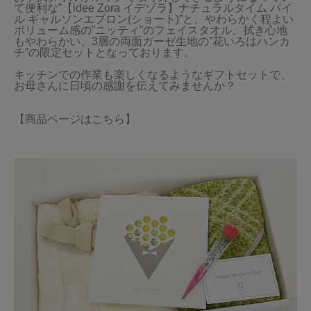
て便利な”【idee Zora イデゾラ】ナチュラルタイム パイ
ル ギャルソンエプロン(ショート)”と、やわらかく程よい
ボリューム感の”ニッティ”のフェイスタオル、拭き心地
もやわらかい、3層の両面ガーゼ生地の”花いろはハンカ
チ”の限定セットとなっております。

キッチンでの作業も楽しくなるようなギフトセットで、
お母さんに日頃の感謝を伝えてみませんか？

【商品ページはこちら】