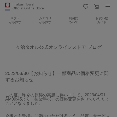
Imabari Towel
Official Online Store
ギフト
カテゴリ
刺繍に
お買い物
から探す
から探す
ついて
ガイド
ログイン
新規会員登録
ギフトから探す
今治タオル公式オンラインストア ブログ
カテゴリから探す
2023/03/30【お知らせ】一部商品の価格変更に関
刺繍について
するお知らせ
お買い物ガイド
この度、昨今の原綿の高騰に伴いまして、2023/04/01 
AM09:45より「抜染手拭」の価格変更をさせていただく
こととなりました。

今治タオルについて
今後とも皆様にご満足いただけるよう、品質・サービス