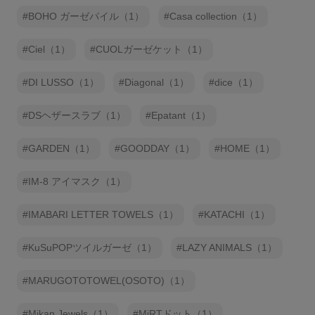
BOHO ガーゼパイル（1）
Casa collection（1）
Ciel（1）
CUOLガーゼケット（1）
DI LUSSO（1）
Diagonal（1）
dice（1）
DSヘザースラブ（1）
Epatant（1）
GARDEN（1）
GOODDAY（1）
HOME（1）
IM-8 アイマスク（1）
IMABARI LETTER TOWELS（1）
KATACHI（1）
KuSuPOPツイルガーゼ（1）
LAZY ANIMALS（1）
MARUGOTOTOWEL(OSOTO)（1）
Mikan Jewels（1）
MiRTドット（1）