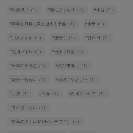
出産祝い（1）
春にぴったり（1）
小波（1）
新年を気持ち良く迎える準備（1）
雪華（1）
川又タオル（1）
速乾性（1）
孫の日（1）
渡辺パイル（1）
日焼け対策（1）
日本の伝統色（1）
納品書廃止（1）
暖かい色合い（1）
地球にやさしい（1）
大波（1）
大雨（1）
配送について（1）
冬に使いたい（1）
肌着のタオル MOFA（モフア）（1）