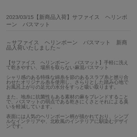
2023/03/15【新商品入荷】サファイス ヘリンボ
ーン バスマット
～サファイス　ヘリンボーン　バスマット　新商
品入荷いたしました～
【サファイス　ヘリンボーン　バスマット】手軽に洗え
て乾きやすい、場所を取らない麻混バスマット

シャリ感のある特殊な綿糸を節のあるスラブ糸と撚り合
わせたオリジナル糸を使用し、さらりとした踏み心地で
お風呂上がりの足元の水分をすっと吸い取ります。

また、地糸に抗菌性もある素材の麻をブレンドすること
で、バスマットの弱点である乾きにくさとそれによる臭
いを軽減しています。

表面には人気のヘリンボーン柄が描かれており、シンプ
ルなインテリアや、北欧風のインテリアに馴染むデザイ