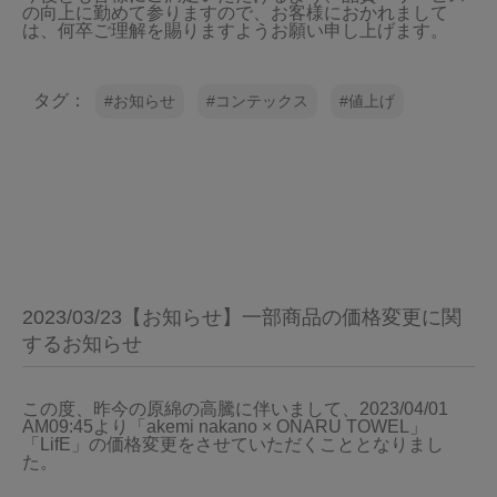
の向上に勤めて参りますので、お客様におかれまして
は、何卒ご理解を賜りますようお願い申し上げます。
当サイトについて
会員サービス
タグ：
お知らせ
コンテックス
値上げ
店舗リスト
ヘルプ
規約
大量購入・法人向けの購入の方は
2023/03/23【お知らせ】一部商品の価格変更に関
お問い合わせ
するお知らせ
この度、昨今の原綿の高騰に伴いまして、2023/04/01 
AM09:45より「akemi nakano × ONARU TOWEL」
「LifE」の価格変更をさせていただくこととなりまし
た。
