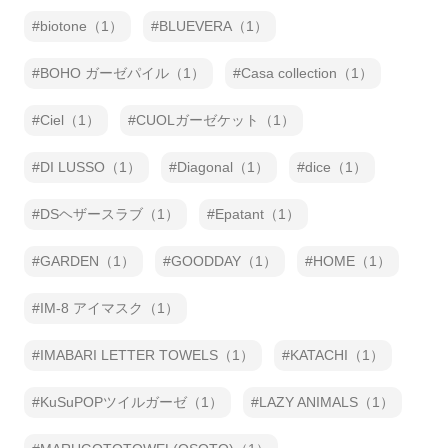
biotone（1）
BLUEVERA（1）
BOHO ガーゼパイル（1）
Casa collection（1）
Ciel（1）
CUOLガーゼケット（1）
DI LUSSO（1）
Diagonal（1）
dice（1）
DSヘザースラブ（1）
Epatant（1）
GARDEN（1）
GOODDAY（1）
HOME（1）
IM-8 アイマスク（1）
IMABARI LETTER TOWELS（1）
KATACHI（1）
KuSuPOPツイルガーゼ（1）
LAZY ANIMALS（1）