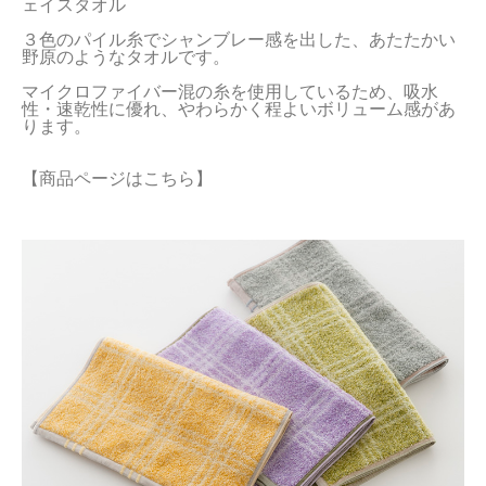
ェイスタオル

当サイトについて
３色のパイル糸でシャンブレー感を出した、あたたかい
野原のようなタオルです。

会員サービス
マイクロファイバー混の糸を使用しているため、吸水
性・速乾性に優れ、やわらかく程よいボリューム感があ
店舗リスト
ヘルプ
【商品ページはこちら】
規約
大量購入・法人向けの購入の方は
お問い合わせ