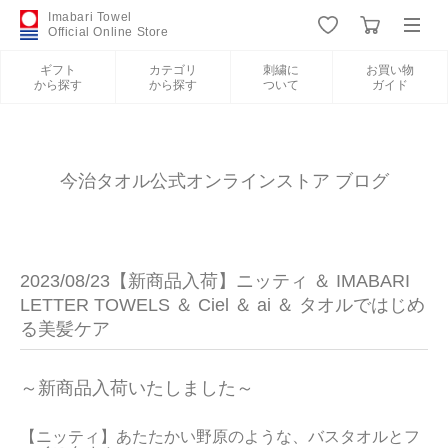
Imabari Towel
Official Online Store
ギフト
カテゴリ
刺繍に
お買い物
から探す
から探す
ついて
ガイド
ログイン
新規会員登録
ギフトから探す
今治タオル公式オンラインストア ブログ
カテゴリから探す
2023/08/23【新商品入荷】ニッティ ＆ IMABARI
刺繍について
LETTER TOWELS ＆ Ciel ＆ ai ＆ タオルではじめ
る美髪ケア
お買い物ガイド
～新商品入荷いたしました～
【ニッティ】あたたかい野原のような、バスタオルとフ
今治タオルについて