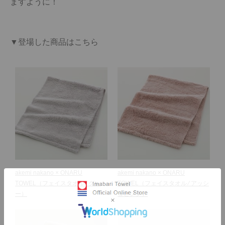
ますように！

▼登場した商品はこちら
akemi nakano × ONARU
akemi nakano × ONARU
TOWEL
（フェイスタオル ⁄ グレ
TOWEL
（フェイスタオル ⁄ アッシ
ー）
ュピンク）