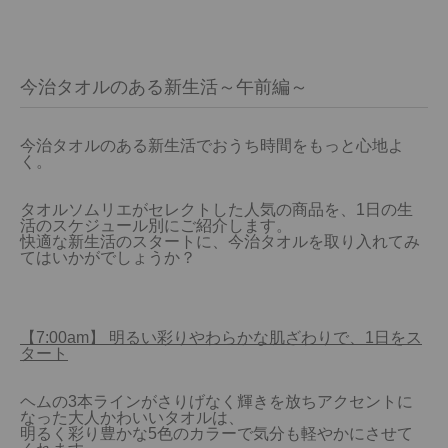
今治タオルのある新生活～午前編～
今治タオルのある新生活でおうち時間をもっと心地よ
く。

タオルソムリエがセレクトした人気の商品を、1日の生
活のスケジュール別にご紹介します。

快適な新生活のスタートに、今治タオルを取り入れてみ
てはいかがでしょうか？

【7:00am】 明るい彩りやわらかな肌ざわりで、1日をス
タート
ヘムの3本ラインがさりげなく輝きを放ちアクセントに
なった大人かわいいタオルは、

明るく彩り豊かな5色のカラーで気分も軽やかにさせて