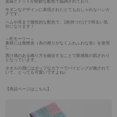
直線とドットが絶妙な配色で協調されており、
当サイトについて
モダンなデザインに表現されたとてもおしゃれなハンカ
チです。
会員サービス
ヘムや耳まで個性的な配色で、1枚持つだけで明るい気
分になります！
店舗リスト
～IEモーリー～

ヘルプ
素材には無撚糸（糸の撚りがなくふわふわな糸）を使用
し、
規約
透け感のある織り方を融合することで新感覚の肌ざわり
となっています。
大量購入・法人向けの購入の方は
タオルの淵にはポップなカラーでパイピングが施されて
いて、とっても可愛いですよね♪
お問い合わせ
【商品ページはこちら】