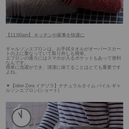
【11:00am】 キッチンや家事を快適に
ギャルソンエプロンは、お手拭タオルがオーバースカー
トの上に重なっていて取り外しも簡単。

エプロンの後ろにはスマホが入るポケットもあって便利
なんです。

簡単に洗濯ができ、清潔に保てることはとても重要です
よね。

▼【idee Zora イデゾラ】ナチュラルタイム パイル ギャ
ルソンエプロン(ショート)
