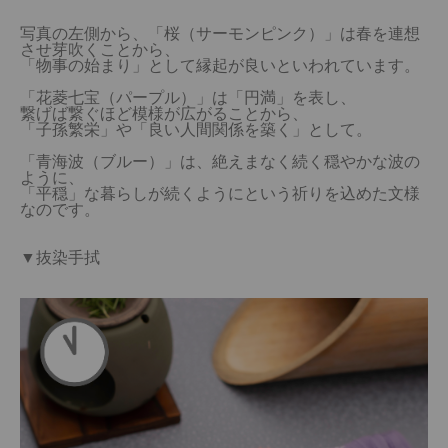
写真の左側から、「桜（サーモンピンク）」は春を連想
させ芽吹くことから、

「物事の始まり」として縁起が良いといわれています。

「花菱七宝（パープル）」は「円満」を表し、

繋げば繋ぐほど模様が広がることから、

「子孫繁栄」や「良い人間関係を築く」として。

「青海波（ブルー）」は、絶えまなく続く穏やかな波の
ように、

「平穏」な暮らしが続くようにという祈りを込めた文様
なのです。

▼抜染手拭
