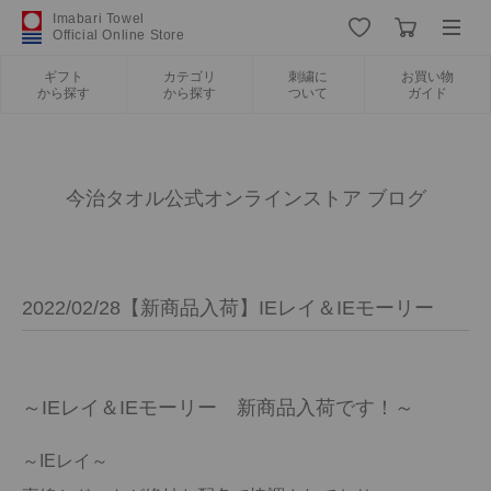
Imabari Towel
Official Online Store
ギフト
カテゴリ
刺繍に
お買い物
から探す
から探す
ついて
ガイド
ログイン
新規会員登録
ギフトから探す
今治タオル公式オンラインストア ブログ
カテゴリから探す
2022/02/28【新商品入荷】IEレイ＆IEモーリー
刺繍について
お買い物ガイド
～IEレイ＆IEモーリー　新商品入荷です！～
～IEレイ～
今治タオルについて