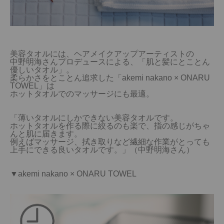
美容タオルには、ヘアメイクアップアーティストの

中野明海さんプロデュースによる、「肌と髪にとことん
優しいタオル」。

柔らかさをとことん追求した「akemi nakano × ONARU 
TOWEL」は

ホットタオルでのマッサージにも最適。

「薄いタオルにしかできない美容タオルです。

ホットタオルを作る際に絞るのも楽で、指の感じがちゃ
んと肌に届きます。

例えばマッサージ、拭き取りなど繊細な作業がとっても
上手にできる良いタオルです。」（中野明海さん）

▼akemi nakano × ONARU TOWEL
