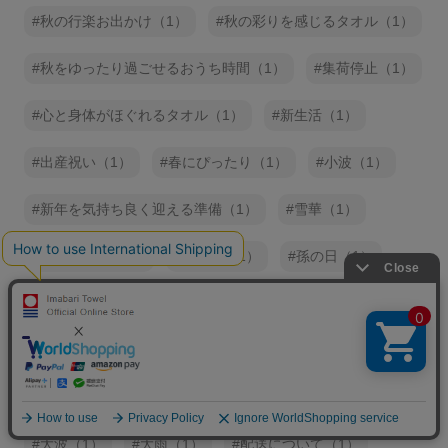
秋の行楽お出かけ（1）
秋の彩りを感じるタオル（1）
秋をゆったり過ごせるおうち時間（1）
集荷停止（1）
心と身体がほぐれるタオル（1）
新生活（1）
出産祝い（1）
春にぴったり（1）
小波（1）
新年を気持ち良く迎える準備（1）
雪華（1）
川又タオル（1）
速乾性（1）
孫の日（1）
渡辺パイル（1）
日焼け対策（1）
日本の伝統色（1）
納品書廃止（1）
暖かい色合い（1）
地球にやさしい（1）
大波（1）
大雨（1）
配送について（1）