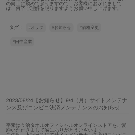
の向上に勤めて参りますので、お客様におかれまして
は、何卒ご理解を賜りますようお願い申し上げます。
当サイトについて
会員サービス
タグ：
オッタ
お知らせ
価格変更
店舗リスト
田中産業
ヘルプ
規約
大量購入・法人向けの購入の方は
お問い合わせ
2023/08/24【お知らせ】9/4（月）サイトメンテナ
ンス及びコンビニ決済メンテナンスのお知らせ
平素は今治タオルオフィシャルオンラインストアをご愛
顧いただきまして誠にありがとうございます。

この度、下記日程にてサイトメンテナンス及びコンビニ