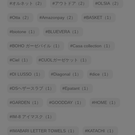
オルネット（2）
アウトドア（2）
OLSIA（2）
Otta（2）
Amazonpay（2）
BASKET（1）
biotone（1）
BLUEVERA（1）
BOHO ガーゼパイル（1）
Casa collection（1）
Ciel（1）
CUOLガーゼケット（1）
DI LUSSO（1）
Diagonal（1）
dice（1）
DSヘザースラブ（1）
Epatant（1）
GARDEN（1）
GOODDAY（1）
HOME（1）
IM-8 アイマスク（1）
IMABARI LETTER TOWELS（1）
KATACHI（1）