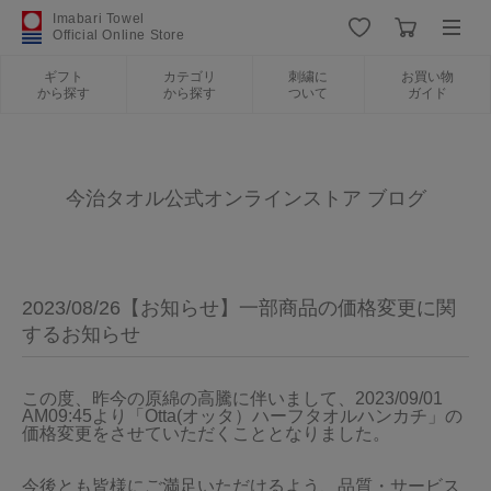
Imabari Towel
Official Online Store
ギフト
カテゴリ
刺繍に
お買い物
から探す
から探す
ついて
ガイド
ログイン
新規会員登録
ギフトから探す
今治タオル公式オンラインストア ブログ
カテゴリから探す
2023/08/26【お知らせ】一部商品の価格変更に関
刺繍について
するお知らせ
お買い物ガイド
この度、昨今の原綿の高騰に伴いまして、2023/09/01 
AM09:45より「Otta(オッタ）ハーフタオルハンカチ」の
価格変更をさせていただくこととなりました。

今治タオルについて
今後とも皆様にご満足いただけるよう、品質・サービス