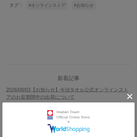
タグ：
オンラインストア
お知らせ
新着記事
2026/08/03【お知らせ】今治タオル公式オンラインスト
アのお盆期間中の出荷について
2026/08/01【新商品入荷】8月・9月のタオルソムリエセ
レクション
2026/07/18【新商品入荷】MARUGOTO
TOWEL(OSOTO) WAFFLE AIR・紋ふきん・アームバン