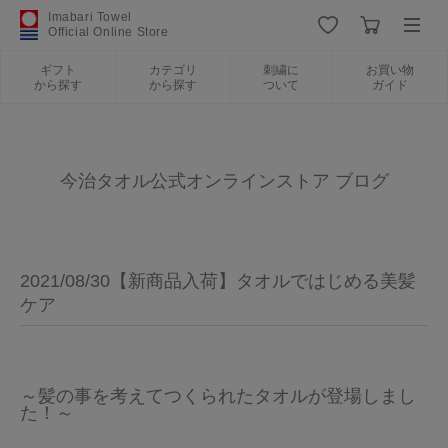
Imabari Towel
Official Online Store
ギフト
カテゴリ
刺繍に
お買い物
から探す
から探す
ついて
ガイド
ログイン
新規会員登録
ギフトから探す
今治タオル公式オンラインストア ブログ
カテゴリから探す
2021/08/30【新商品入荷】タオルではじめる美髪
刺繍について
ケア
お買い物ガイド
～髪の事を考えてつくられたタオルが登場しまし
た！～
今治タオルについて