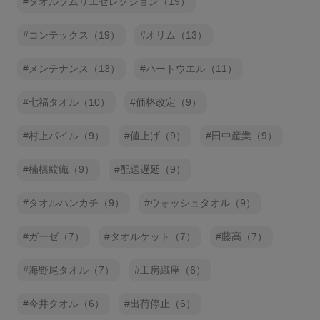
タオルソムリエセレクション（19）
コンテックス（19）
オリム（13）
メンテナンス（13）
ハートウエル（11）
七福タオル（10）
価格改定（9）
村上パイル（9）
値上げ（9）
田中産業（9）
楠橋紋織（9）
配送遅延（9）
タオルハンカチ（9）
ウォッシュタオル（9）
ガーゼ（7）
タオルケット（7）
藤高（7）
海野尾タオル（7）
工房織座（6）
今井タオル（6）
出荷停止（6）