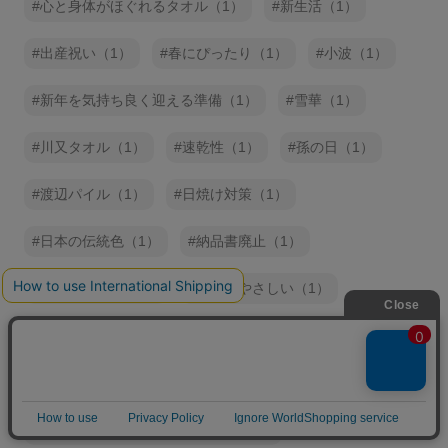
心と身体がほぐれるタオル（1）
新生活（1）
出産祝い（1）
春にぴったり（1）
小波（1）
新年を気持ち良く迎える準備（1）
雪華（1）
川又タオル（1）
速乾性（1）
孫の日（1）
渡辺パイル（1）
日焼け対策（1）
日本の伝統色（1）
納品書廃止（1）
暖かい色合い（1）
地球にやさしい（1）
大波（1）
大雨（1）
配送について（1）
冬に使いたい（1）
肌着のタオル MOFA（モフア）（1）