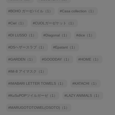
BOHO ガーゼパイル（1）
Casa collection（1）
Ciel（1）
CUOLガーゼケット（1）
DI LUSSO（1）
Diagonal（1）
dice（1）
DSヘザースラブ（1）
Epatant（1）
GARDEN（1）
GOODDAY（1）
HOME（1）
IM-8 アイマスク（1）
IMABARI LETTER TOWELS（1）
KATACHI（1）
KuSuPOPツイルガーゼ（1）
LAZY ANIMALS（1）
MARUGOTOTOWEL(OSOTO)（1）