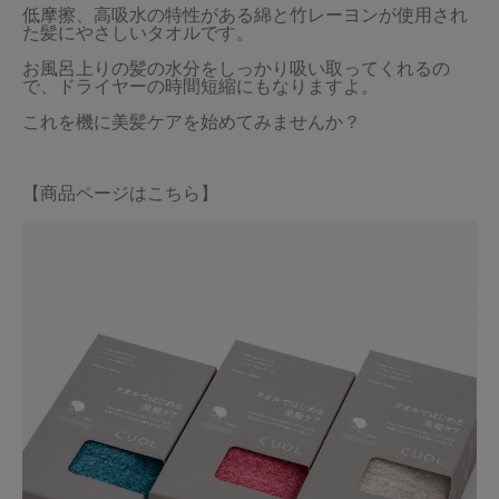
低摩擦、高吸水の特性がある綿と竹レーヨンが使用され
た髪にやさしいタオルです。
当サイトについて
お風呂上りの髪の水分をしっかり吸い取ってくれるの
会員サービス
で、ドライヤーの時間短縮にもなりますよ。
これを機に美髪ケアを始めてみませんか？
店舗リスト
ヘルプ
【商品ページはこちら】
規約
大量購入・法人向けの購入の方は
お問い合わせ