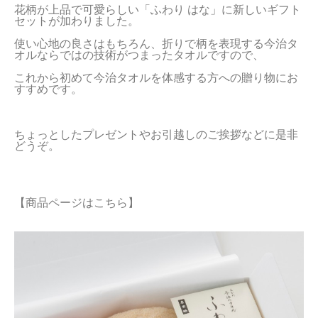
花柄が上品で可愛らしい「ふわり はな」に新しいギフト
セットが加わりました。
当サイトについて
使い心地の良さはもちろん、折りで柄を表現する今治タ
会員サービス
オルならではの技術がつまったタオルですので、
これから初めて今治タオルを体感する方への贈り物にお
店舗リスト
すすめです。
ヘルプ
ちょっとしたプレゼントやお引越しのご挨拶などに是非
規約
どうぞ。
大量購入・法人向けの購入の方は
【商品ページはこちら】
お問い合わせ