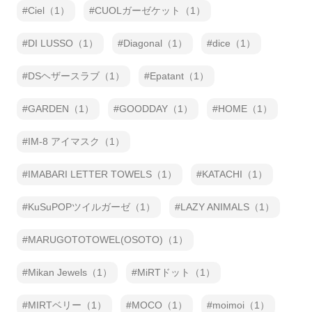
Ciel（1）
CUOLガーゼケット（1）
DI LUSSO（1）
Diagonal（1）
dice（1）
DSヘザースラブ（1）
Epatant（1）
GARDEN（1）
GOODDAY（1）
HOME（1）
IM-8 アイマスク（1）
IMABARI LETTER TOWELS（1）
KATACHI（1）
KuSuPOPツイルガーゼ（1）
LAZY ANIMALS（1）
MARUGOTOTOWEL(OSOTO)（1）
Mikan Jewels（1）
MiRTドット（1）
MIRTベリー（1）
MOCO（1）
moimoi（1）