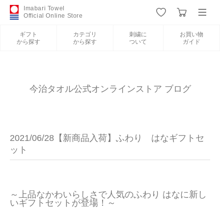
Imabari Towel
Official Online Store
ギフト
カテゴリ
刺繍に
お買い物
から探す
から探す
ついて
ガイド
ログイン
新規会員登録
ギフトから探す
今治タオル公式オンラインストア ブログ
カテゴリから探す
2021/06/28【新商品入荷】ふわり はなギフトセ
刺繍について
ット
お買い物ガイド
～上品なかわいらしさで人気のふわり はなに新し
いギフトセットが登場！～
今治タオルについて