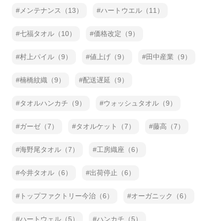
メンテナンス（13）
ハートウエル（11）
七福タオル（10）
価格改定（9）
村上パイル（9）
値上げ（9）
田中産業（9）
楠橋紋織（9）
配送遅延（9）
タオルハンカチ（9）
ウォッシュタオル（9）
ガーゼ（7）
タオルケット（7）
藤高（7）
海野尾タオル（7）
工房織座（6）
今井タオル（6）
出荷停止（6）
トップファクトリー今治（6）
オーガニック（6）
ハートウェル（5）
ハンカチ（5）