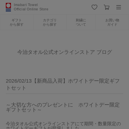
Imabari Towel
Official Online Store
ギフト
カテゴリ
刺繍に
お買い物
から探す
から探す
ついて
ガイド
ログイン
新規会員登録
ギフトから探す
今治タオル公式オンラインストア ブログ
カテゴリから探す
2026/02/13【新商品入荷】ホワイトデー限定ギフ
刺繍について
トセット
お買い物ガイド
～大切な方へのプレゼントに　ホワイトデー限定
ギフトセット～
今治タオル公式オンラインストアにて期間・数量限定の
今治タオルについて
ホワイトデーギフトが登場しました。
