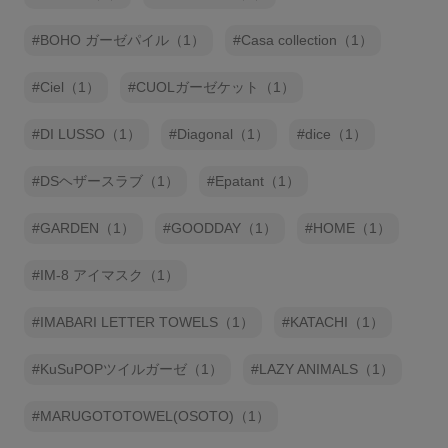
BOHO ガーゼパイル（1）
Casa collection（1）
Ciel（1）
CUOLガーゼケット（1）
DI LUSSO（1）
Diagonal（1）
dice（1）
DSヘザースラブ（1）
Epatant（1）
GARDEN（1）
GOODDAY（1）
HOME（1）
IM-8 アイマスク（1）
IMABARI LETTER TOWELS（1）
KATACHI（1）
KuSuPOPツイルガーゼ（1）
LAZY ANIMALS（1）
MARUGOTOTOWEL(OSOTO)（1）