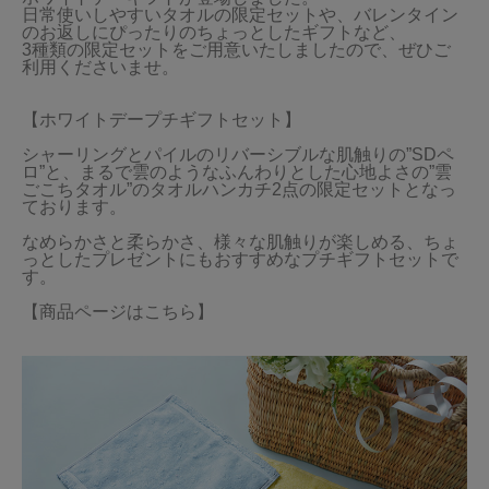
日常使いしやすいタオルの限定セットや、バレンタイン
のお返しにぴったりのちょっとしたギフトなど、

当サイトについて
3種類の限定セットをご用意いたしましたので、ぜひご
利用くださいませ。

会員サービス
【ホワイトデープチギフトセット】

店舗リスト
シャーリングとパイルのリバーシブルな肌触りの”SDペ
ヘルプ
ロ”と、まるで雲のようなふんわりとした心地よさの”雲
ごこちタオル”のタオルハンカチ2点の限定セットとなっ
ております。

規約
なめらかさと柔らかさ、様々な肌触りが楽しめる、ちょ
大量購入・法人向けの購入の方は
っとしたプレゼントにもおすすめなプチギフトセットで
す。

【商品ページはこちら】
お問い合わせ