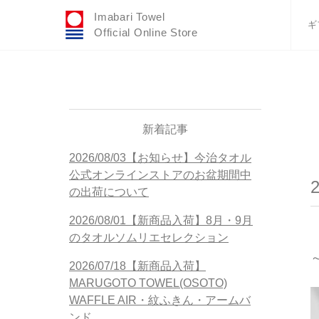
Imabari Towel
ギ
Official Online Store
おすすめギフトセ
ふわりシリーズ
ウェディング
タオルハンカチ
新着記事
バスグッズ
2026/08/03【お知らせ】今治タオル
公式オンラインストアのお盆期間中
の出荷について
2026/08/01【新商品入荷】8月・9月
のタオルソムリエセレクション
2026/07/18【新商品入荷】
MARUGOTO TOWEL(OSOTO)
WAFFLE AIR・紋ふきん・アームバ
ンド