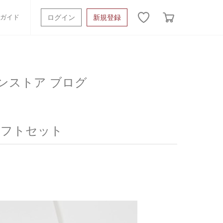
ガイド
ログイン
新規登録
ッシュタオル
ベビーギフト
スポーツタオル
ンストア ブログ
オーガニック
タオルケット類
ギフトボックスその他
りギフトセット