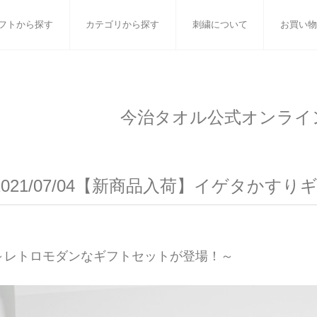
フトから探す
カテゴリから探す
刺繍について
お買い物
ット
バスタオル
白いタオルのギフトセット
フェイスタオル
ウォ
今治タオル公式オンライ
ベビーグッズ
小さなお返し・お餞別
マフラー
衣類
タオル雑貨
刺繍
書籍
2021/07/04【新商品入荷】イゲタかす
～レトロモダンなギフトセットが登場！～