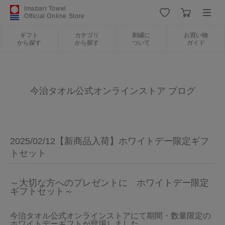
Imabari Towel
Official Online Store
ギフト
カテゴリ
刺繍に
お買い物
から探す
から探す
ついて
ガイド
ログイン
新規会員登録
ギフトから探す
今治タオル公式オンラインストア ブログ
カテゴリから探す
2025/02/12【新商品入荷】ホワイトデー限定ギフ
刺繍について
トセット
お買い物ガイド
～大切な方へのプレゼントに　ホワイトデー限定
ギフトセット～
今治タオル公式オンラインストアにて期間・数量限定の
今治タオルについて
ホワイトデーギフトが登場しました。
