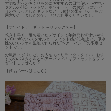
大切な方へのおくりものにおすすめの日常使いしやすい
タオルの限定セットや、ホワイトデーのお返しにぴった
当サイトについて
りのちょっとしたギフトなど、3種類の限定セットをご
用意いたしましたので、ぜひご利用くださいませ。

会員サービス
【ホワイトデーギフト ～リラックス～】

店舗リスト
乾きも早く、落ち着いたデザインで年齢問わず使いやす
ヘルプ
い”Graph”のバスタオルと、フィット感が心地よい、吸水
性のよいタオル生地で作られた”ヘアーバンド”の限定セ
ットです。

規約
お風呂上がりなど、おうちでのリラックスタイムにおす
大量購入・法人向けの購入の方は
すめのバスタオルとヘアーバンドのギフトセットをプレ
ゼントしませんか？

【商品ページはこちら】
お問い合わせ