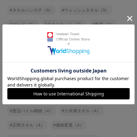
タオルハンカチ（9）
ウォッシュタオル（9）
ガーゼ（7）
タオルケット（7）
藤高（7）
海野尾タオル（7）
工房織座（6）
今井タオル（6）
出荷停止（6）
トップファクトリー今治（6）
オーガニック（6）
ハートウェル（5）
ハンカチ（5）
大磯タオル（5）
白いタオルのギフトセット（5）
渡辺パイル織物（4）
八木満タオル（4）
正岡タオル（4）
価格変更（4）