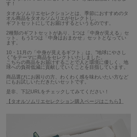
す！

当サイトについて
タオルソムリエセレクションとは、季節におすすめのタ
オル商品をタオルソムリエがセレクトし、

会員サービス
ギフトセットにしてお届けするというものです。

2種類のギフトセットがあり、1つは「中身が見える」セ
店舗リスト
ット、もう1つは「中身はおまかせ」セットとなってい
ます。

ヘルプ
10・11月の「中身が見えるギフト」は、”地球にやさし
く”をテーマに商品をセレクトいたしました。

規約
こちらの商品をお届けすることで人と環境に優しく、地
球への負荷低減に貢献していくことを目指しています。

大量購入・法人向けの購入の方は
商品選びにお困りの方、わくわく感を味わいたい方など
にもお試しいただきたいセットです。

お問い合わせ
是非、下記URLをチェックしてみてください！

【タオルソムリエセレクション購入ページはこちら】