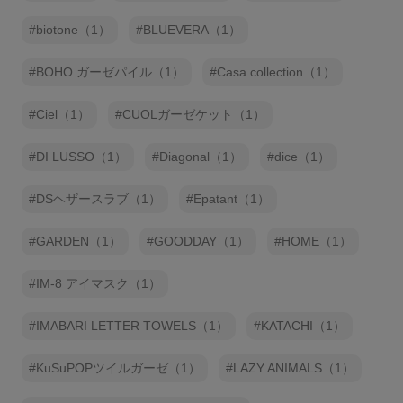
biotone（1）
BLUEVERA（1）
BOHO ガーゼパイル（1）
Casa collection（1）
Ciel（1）
CUOLガーゼケット（1）
DI LUSSO（1）
Diagonal（1）
dice（1）
DSヘザースラブ（1）
Epatant（1）
GARDEN（1）
GOODDAY（1）
HOME（1）
IM-8 アイマスク（1）
IMABARI LETTER TOWELS（1）
KATACHI（1）
KuSuPOPツイルガーゼ（1）
LAZY ANIMALS（1）