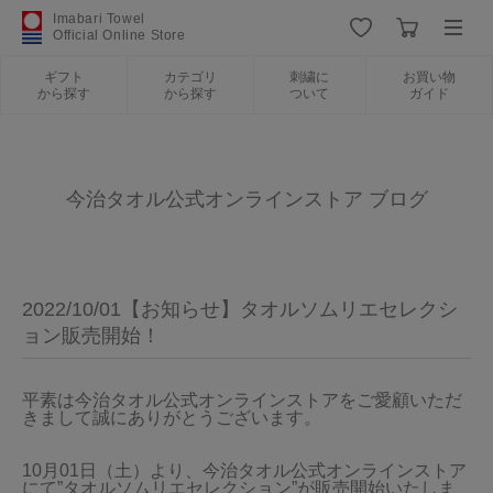
Imabari Towel
Official Online Store
ギフト
カテゴリ
刺繍に
お買い物
から探す
から探す
ついて
ガイド
ログイン
新規会員登録
ギフトから探す
今治タオル公式オンラインストア ブログ
カテゴリから探す
2022/10/01【お知らせ】タオルソムリエセレクシ
刺繍について
ョン販売開始！
お買い物ガイド
平素は今治タオル公式オンラインストアをご愛顧いただ
きまして誠にありがとうございます。
10月01日（土）より、今治タオル公式オンラインストア
今治タオルについて
にて”タオルソムリエセレクション”が販売開始いたしま