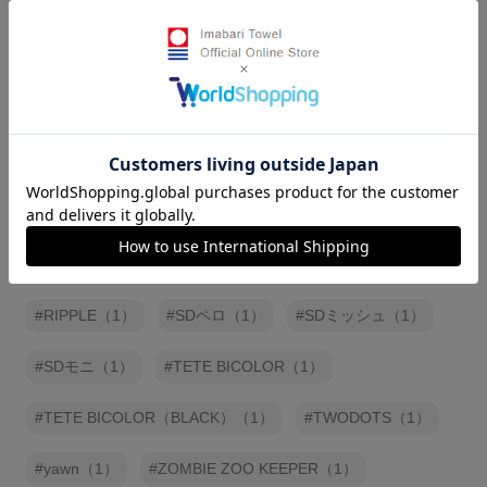
MARUGOTOTOWEL(OSOTO)（1）
Mikan Jewels（1）
MiRTドット（1）
MIRTベリー（1）
MOCO（1）
moimoi（1）
moritaMiW/タオル手ぬぐいコレクション（1）
MYタオル（1）
NaRe（1）
NP後払い（1）
NP後払い決済（1）
Peek a Boo（1）
RIPPLE（1）
SDペロ（1）
SDミッシュ（1）
SDモニ（1）
TETE BICOLOR（1）
TETE BICOLOR（BLACK）（1）
TWODOTS（1）
yawn（1）
ZOMBIE ZOO KEEPER（1）