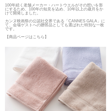
100年続く老舗メーカー・ハートウエルがその想いを形
当サイトについて
にするため、100年の知見を込め、10年以上の歳月をか
けて開発しました。

会員サービス
カンヌ映画祭の公認社交界である「CANNES GALA」に
て、会場ゲストへの贈答品としても選ばれた特別な一枚
店舗リスト
です。

【商品ページはこちら】
ヘルプ
規約
大量購入・法人向けの購入の方は
お問い合わせ