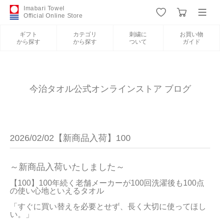
Imabari Towel
Official Online Store
ギフト
カテゴリ
刺繍に
お買い物
から探す
から探す
ついて
ガイド
ログイン
新規会員登録
ギフトから探す
今治タオル公式オンラインストア ブログ
カテゴリから探す
2026/02/02【新商品入荷】100
刺繍について
～新商品入荷いたしました～
お買い物ガイド
【100】100年続く老舗メーカーが100回洗濯後も100点
の使い心地といえるタオル

「すぐに買い替えを必要とせず、長く大切に使ってほし
い。」

今治タオルについて