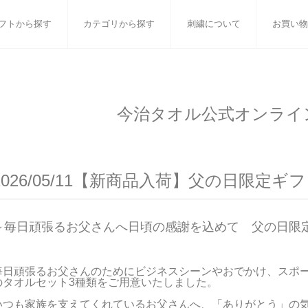
フトから探す
カテゴリから探す
刺繍について
お買い物
ット
バスタオル
白いタオルのギフトセット
フェイスタオル
ウォ
今治タオル公式オンライ
ベビーグッズ
小さなお返し・お餞別
マフラー
衣類
タオル雑貨
刺繍
書籍
2026/05/11【新商品入荷】父の日限定ギ
～毎日頑張るお父さんへ日頃の感謝を込めて　父の日限
毎日頑張るお父さんのためにビジネスシーンやおでかけ、スポ
のタオルセット3種類をご用意いたしました。

いつも家族を支えてくれているお父さんへ、「ありがとう」の