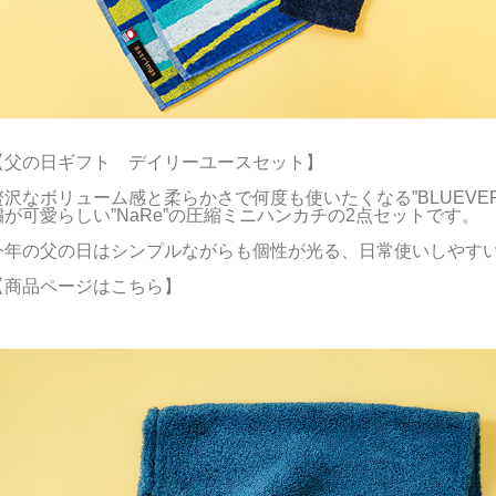
【父の日ギフト　デイリーユースセット】

贅沢なボリューム感と柔らかさで何度も使いたくなる”BLUEV
繍が可愛らしい”NaRe”の圧縮ミニハンカチの2点セットです。

今年の父の日はシンプルながらも個性が光る、日常使いしやすい
【商品ページはこちら】