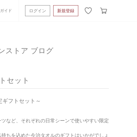
ガイド
ログイン
新規登録
ッシュタオル
ベビーギフト
スポーツタオル
ンストア ブログ
オーガニック
タオルケット類
ギフトボックスその他
フトセット
定ギフトセット～
ーツなど、それぞれの日常シーンで使いやすい限定
気持ちを込めた今治タオルのギフトはいかがでしょ