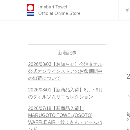
Imabari Towel
ギ
Official Online Store
おすすめギフトセ
ふわりシリーズ
ウェディング
タオルハンカチ
新着記事
バスグッズ
2026/08/03【お知らせ】今治タオル
公式オンラインストアのお盆期間中
の出荷について
2026/08/01【新商品入荷】8月・9月
のタオルソムリエセレクション
2026/07/18【新商品入荷】
MARUGOTO TOWEL(OSOTO)
WAFFLE AIR・紋ふきん・アームバ
ンド