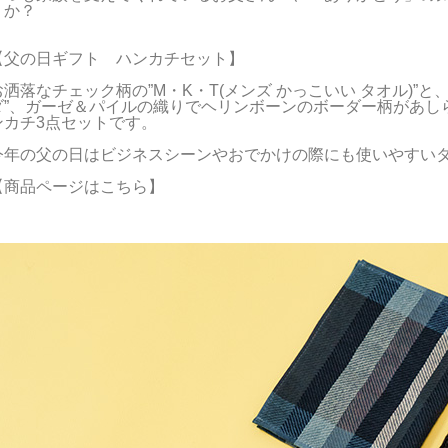
か？

【父の日ギフト　ハンカチセット】

お洒落なチェック柄の”M・K・T(メンズ かっこいい タオル)”
ダ”、ガーゼ＆パイルの織りでヘリンボーンのボーダー柄があしらわれた
ンカチ3点セットです。

今年の父の日はビジネスシーンやおでかけの際にも使いやすいタ
【商品ページはこちら】