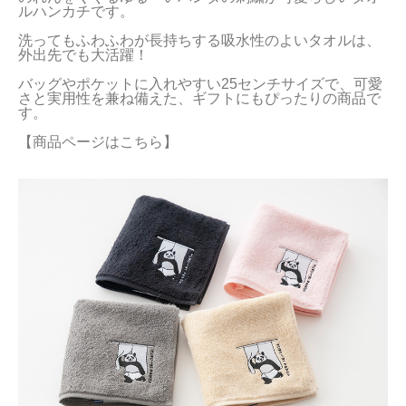
ルハンカチです。

当サイトについて
洗ってもふわふわが長持ちする吸水性のよいタオルは、
外出先でも大活躍！

会員サービス
バッグやポケットに入れやすい25センチサイズで、可愛
さと実用性を兼ね備えた、ギフトにもぴったりの商品で
店舗リスト
す。

ヘルプ
【商品ページはこちら】
規約
大量購入・法人向けの購入の方は
お問い合わせ