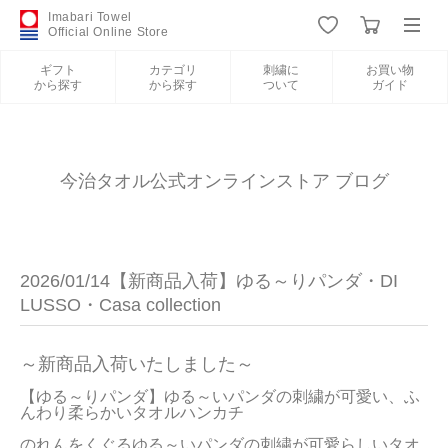
Imabari Towel
Official Online Store
ギフト
カテゴリ
刺繍に
お買い物
から探す
から探す
ついて
ガイド
ログイン
新規会員登録
ギフトから探す
今治タオル公式オンラインストア ブログ
カテゴリから探す
2026/01/14【新商品入荷】ゆる～りパンダ・DI
刺繍について
LUSSO・Casa collection
お買い物ガイド
～新商品入荷いたしました～
【ゆる～りパンダ】ゆる～いパンダの刺繍が可愛い、ふ
んわり柔らかいタオルハンカチ

今治タオルについて
のれんをくぐるゆる～いパンダの刺繍が可愛らしいタオ