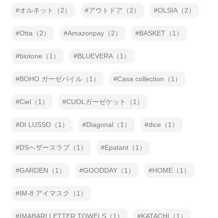
オルネット（2）
アウトドア（2）
OLSIA（2）
Otta（2）
Amazonpay（2）
BASKET（1）
biotone（1）
BLUEVERA（1）
BOHO ガーゼパイル（1）
Casa collection（1）
Ciel（1）
CUOLガーゼケット（1）
DI LUSSO（1）
Diagonal（1）
dice（1）
DSヘザースラブ（1）
Epatant（1）
GARDEN（1）
GOODDAY（1）
HOME（1）
IM-8 アイマスク（1）
IMABARI LETTER TOWELS（1）
KATACHI（1）