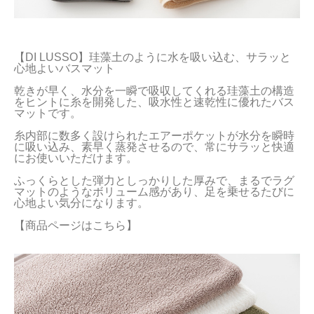
【DI LUSSO】珪藻土のように水を吸い込む、サラッと
心地よいバスマット

乾きが早く、水分を一瞬で吸収してくれる珪藻土の構造
をヒントに糸を開発した、吸水性と速乾性に優れたバス
マットです。

糸内部に数多く設けられたエアーポケットが水分を瞬時
に吸い込み、素早く蒸発させるので、常にサラッと快適
にお使いいただけます。

ふっくらとした弾力としっかりした厚みで、まるでラグ
マットのようなボリューム感があり、足を乗せるたびに
心地よい気分になります。

【商品ページはこちら】